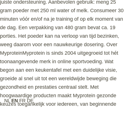
juiste ondersteuning. Aanbevolen gebruik: meng 25
gram poeder met 250 ml water of melk. Consumeer 30
minuten vóór en/of na je training of op elk moment van
de dag. Een verpakking van 480 gram bevat ca. 19
porties. Het poeder kan na verloop van tijd bezinken,
weeg daarom voor een nauwkeurige dosering. Over
MyproteinMyprotein is sinds 2004 uitgegroeid tot hét
toonaangevende merk in online sportvoeding. Wat
begon aan een keukentafel met een duidelijke visie,
groeide al snel uit tot een wereldwijde beweging die
gezondheid en prestaties centraal stelt. Met
hoogwaardige producten maakt Myprotein gezonde
NL
EN
FR
DE
keuzes toegankelijk voor iedereen, van beginnende
sporters tot topsporters. Het merk staat voor innovatie,
kwaliteit en inclusiviteit, met een breed assortiment dat