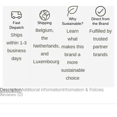
Why
Direct from
Fast
Shipping
Sustainable?
the Brand
Dispatch
Belgium,
Learn
Fulfilled by
Ships
the
what
trusted
within 1-3
Netherlands,
makes this
partner
business
and
brand a
brands
days
Luxembourg
more
sustainable
choice
Description
Additional information
Information & Policies
Reviews (0)