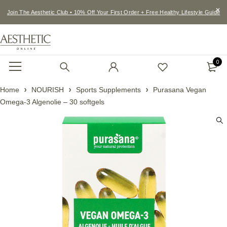
Join The Aesthetic Club • 10% Off Your First Order + Free Healthy Lifestyle Guide
0
Home
NOURISH
Sports Supplements
Purasana Vegan
Omega-3 Algenolie – 30 softgels