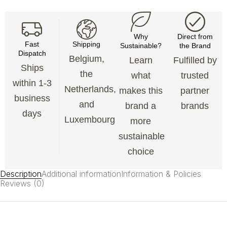
Why
Direct from
Fast
Shipping
Sustainable?
the Brand
Dispatch
Belgium,
Learn
Fulfilled by
Ships
the
what
trusted
within 1-3
Netherlands,
makes this
partner
business
and
brand a
brands
days
Luxembourg
more
sustainable
choice
Description
Additional information
Information & Policies
Reviews (0)