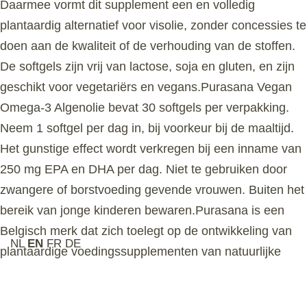
Daarmee vormt dit supplement een en volledig
plantaardig alternatief voor visolie, zonder concessies te
doen aan de kwaliteit of de verhouding van de stoffen.
De softgels zijn vrij van lactose, soja en gluten, en zijn
geschikt voor vegetariërs en vegans.Purasana Vegan
Omega-3 Algenolie bevat 30 softgels per verpakking.
Neem 1 softgel per dag in, bij voorkeur bij de maaltijd.
Het gunstige effect wordt verkregen bij een inname van
250 mg EPA en DHA per dag. Niet te gebruiken door
zwangere of borstvoeding gevende vrouwen. Buiten het
bereik van jonge kinderen bewaren.Purasana is een
Belgisch merk dat zich toelegt op de ontwikkeling van
NL
EN
FR
DE
plantaardige voedingssupplementen van natuurlijke
oorsprong. Met de Vegan Omega-3 lijn biedt Purasana
een alternatief voor wie omega-3 wil aanvullen.