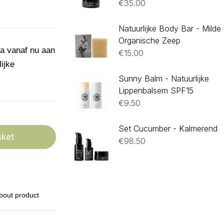
€
35.00
Natuurlijke Body Bar - Milde
Organische Zeep
 vanaf nu aan
€
15.00
ijke
Sunny Balm - Natuurlijke
Lippenbalsem SPF15
€
9.50
Set Cucumber - Kalmerend
sket
€
98.50
bout product