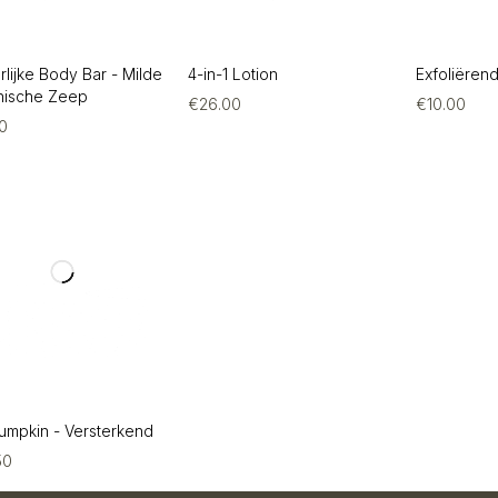
rlijke Body Bar - Milde
4-in-1 Lotion
Exfoliëren
nische Zeep
€
26.00
€
10.00
00
umpkin - Versterkend
50