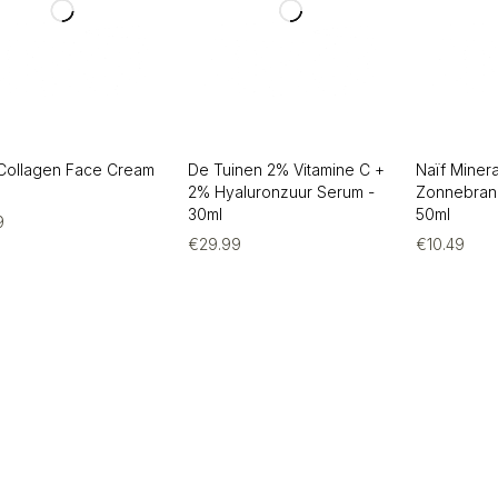
Collagen Face Cream
De Tuinen 2% Vitamine C +
Naïf Miner
2% Hyaluronzuur Serum -
Zonnebran
30ml
50ml
9
€
29.99
€
10.49