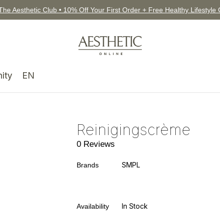
The Aesthetic Club • 10% Off Your First Order + Free Healthy Lifestyle
ity
EN
Reinigingscrème
0 Reviews
SMPL
Brands
In Stock
Availability