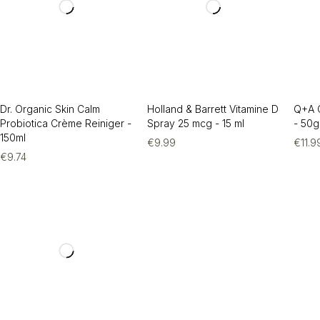
Dr. Organic Skin Calm
Holland & Barrett Vitamine D
Q+A 
Probiotica Crème Reiniger -
Spray 25 mcg - 15 ml
- 50g
150ml
€
9.99
€
11.9
€
9.74