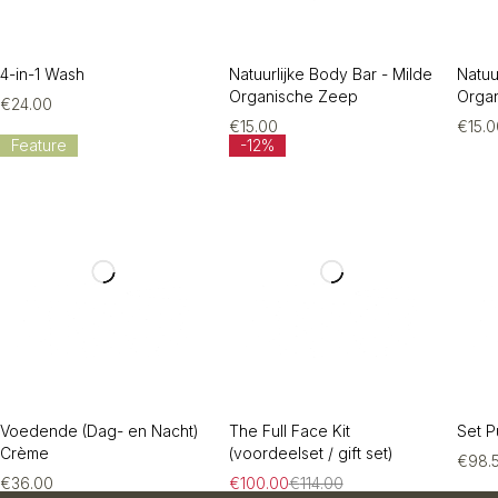
4-in-1 Wash
Natuurlijke Body Bar - Milde
Natuu
Organische Zeep
Orga
€
24.00
€
15.00
€
15.
Feature
-12%
Voedende (Dag- en Nacht)
The Full Face Kit
Set P
Crème
(voordeelset / gift set)
€
98.
€
36.00
€
100.00
€
114.00