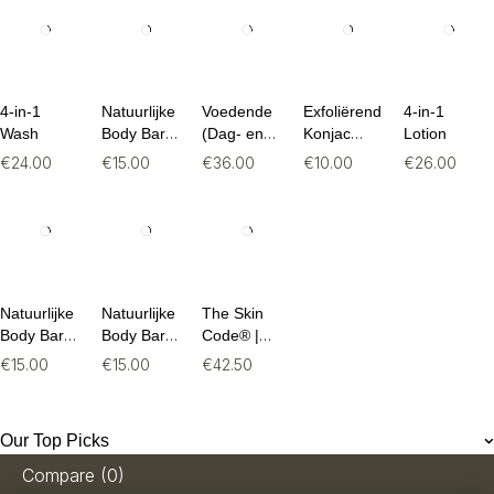
4-in-1
Natuurlijke
Voedende
Exfoliërende
4-in-1
Wash
Body Bar –
(Dag- en
Konjac
Lotion
Milde
Nacht)
Spons
€
24.00
€
15.00
€
36.00
€
10.00
€
26.00
Organische
Crème
Zeep (food
for skin
Shopify
Real
Brans)
Natuurlijke
Natuurlijke
The Skin
Body Bar -
Body Bar -
Code® |
Milde
Milde
Vegan
€
15.00
€
15.00
€
42.50
Organische
Organische
Collageen
Zeep
Zeep
Formule
(30
Our Top Picks
sachets)
Compare
(0)