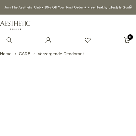
Join The Aesthetic Club • 10% Off Your First Order + Free Healthy Lifestyle Guide
0
Home
CARE
Verzorgende Deodorant
Feature