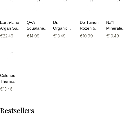
Earth·Line
Q+A
Dr.
De Tuinen
Naïf
Argan Sun
Squalane
Organic
Rozen 5%
Minerale
SPF 20 -
Hydrating
Skin Calm
Essentiële
Zonnebrand
€
22.49
€
14.99
€
13.49
€
10.99
€
10.49
150ml
Facial
Probiotica
Olie - 10ml
SPF30 -
Sunscreen
Geconcentreerde
50ml
SPF50 -
Crème -
50ml
50ml
Celenes
Thermal
Energizing
€
13.46
Detox
Serum -
30ml
Bestsellers