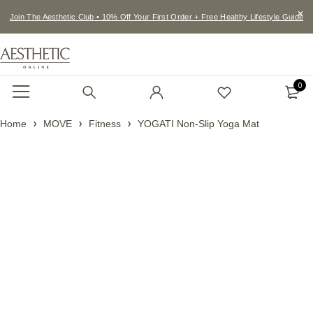
Join The Aesthetic Club • 10% Off Your First Order + Free Healthy Lifestyle Guide
0
Home
MOVE
Fitness
YOGATI Non-Slip Yoga Mat
Feature