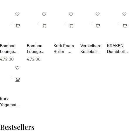
Bamboo
Bamboo
Kurk Foam
Verstelbare
KRAKEN
Lounge
Lounge
Roller –
Kettlebell
Dumbbell
Unisex
Unisex
Duurzaam
Set 7-in-1
Set 12KG
€
72.00
€
72.00
Joggers –
Joggers –
& Diepe
1,5–10 kg
– Hexagon
Cropped
Long
Spiermassage
Halters
Length
Length
voor Thuis
Fitness
Kurk
Yogamat
Ananday –
Antislip,
Duurzaam
Bestsellers
& Ideaal