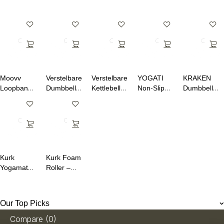
voor Hot
Yoga en
Pilates
Moovv
Verstelbare
Verstelbare
YOGATI
KRAKEN
Loopband
Dumbbellset
Kettlebell
Non-Slip
Dumbbell
SmartStep
15-in-1
Set 7-in-1
Yoga Mat
Set 12KG
Pro
Paren | tot
1,5–10 kg
– Hexagon
24 kg
Halters
voor Thuis
Fitness
Kurk
Kurk Foam
Yogamat
Roller –
Ananday –
Duurzaam
Antislip,
& Diepe
Duurzaam
Spiermassage
Our Top Picks
& Ideaal
voor Hot
Compare
(0)