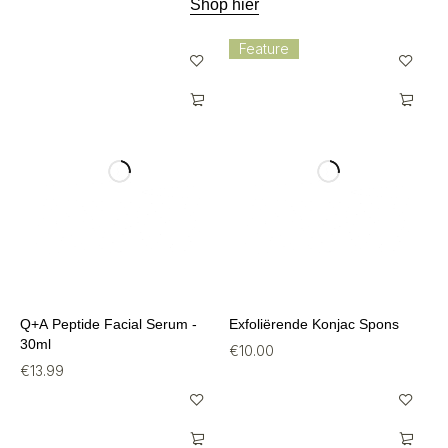
Shop hier
Feature
Q+A Peptide Facial Serum -
Exfoliërende Konjac Spons
30ml
€
10.00
€
13.99