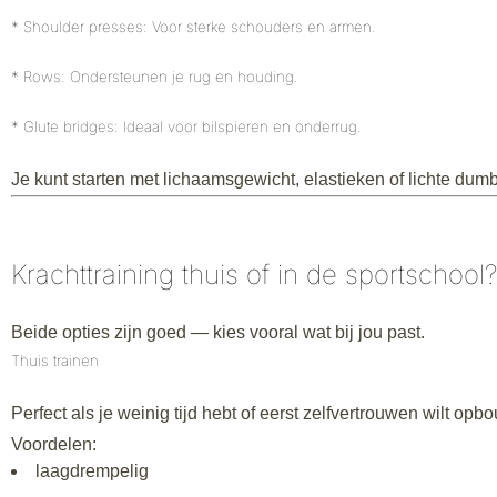
* Shoulder presses: Voor sterke schouders en armen.
* Rows: Ondersteunen je rug en houding.
* Glute bridges: Ideaal voor bilspieren en onderrug.
Je kunt starten met lichaamsgewicht, elastieken of lichte dumb
Krachttraining thuis of in de sportschool?
Beide opties zijn goed — kies vooral wat bij jou past.
Thuis trainen
Perfect als je weinig tijd hebt of eerst zelfvertrouwen wilt opb
Voordelen:
laagdrempelig