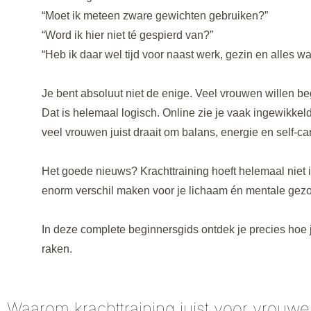
“Moet ik meteen zware gewichten gebruiken?”
“Word ik hier niet té gespierd van?”
“Heb ik daar wel tijd voor naast werk, gezin en alles wat
Je bent absoluut niet de enige. Veel vrouwen willen be
Dat is helemaal logisch. Online zie je vaak ingewikkelde 
veel vrouwen juist draait om balans, energie en self-ca
Het goede nieuws? Krachttraining hoeft helemaal niet i
enorm verschil maken voor je lichaam én mentale gez
In deze complete beginnersgids ontdek je precies hoe j
raken.
Waarom krachttraining juist voor vrouwen