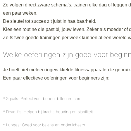
Ze volgen direct zware schema’s, trainen elke dag of leggen d
een paar weken.
De sleutel tot succes zit juist in haalbaarheid.
Kies een routine die past bij jouw leven. Zeker als moeder of dr
Zelfs twee goede trainingen per week kunnen al een wereld v
Welke oefeningen zijn goed voor begin
Je hoeft niet meteen ingewikkelde fitnessapparaten te gebruik
Een paar effectieve oefeningen voor beginners zijn:
* Squats: Perfect voor benen, billen en core.
* Deadlifts: Helpen bij kracht, houding en stabiliteit.
* Lunges: Goed voor balans en onderlichaam.