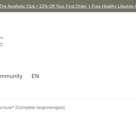
The Aesthetic Club • 10% Off Your First Order + Free Healthy Lifestyle
mmunity
EN
s vrouw? (Complete beginnersgids)