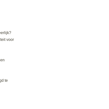
erlijk?
teit voor
een
gd te