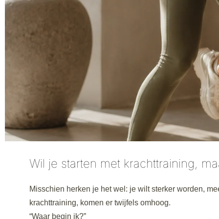
Wil je starten met krachttraining, 
Misschien herken je het wel: je wilt sterker worden, me
krachttraining, komen er twijfels omhoog.
“Waar begin ik?”