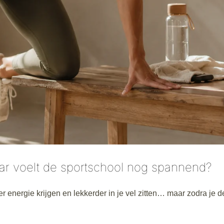
maar voelt de sportschool nog spannend?
er energie krijgen en lekkerder in je vel zitten… maar zodra je 