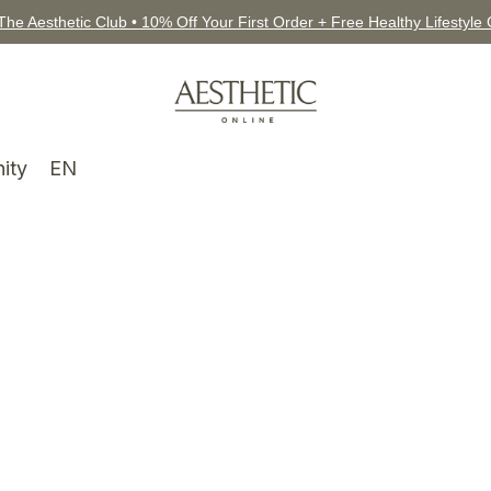
The Aesthetic Club • 10% Off Your First Order + Free Healthy Lifestyle
ity
EN