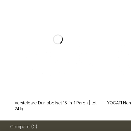
Verstelbare Dumbbellset 15-in-1 Paren | tot
YOGATI Non
24 kg
Compare
(0)