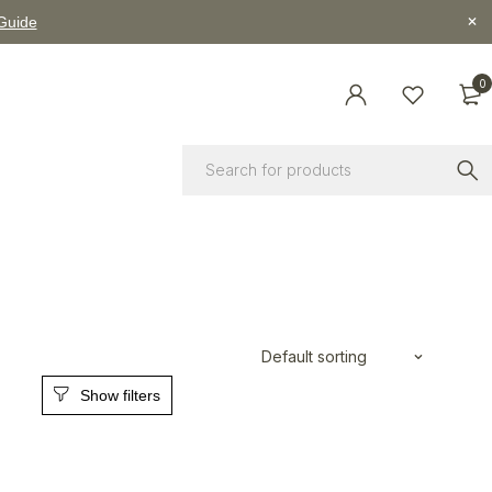
 Guide
0
Default sorting