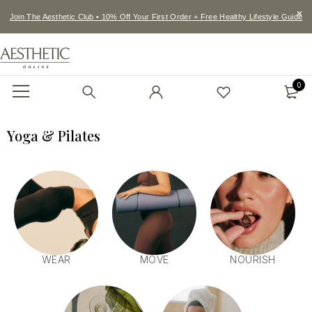
Join The Aesthetic Club • 10% Off Your First Order + Free Healthy Lifestyle Guide
0
Yoga & Pilates
WEAR
MOVE
NOURISH