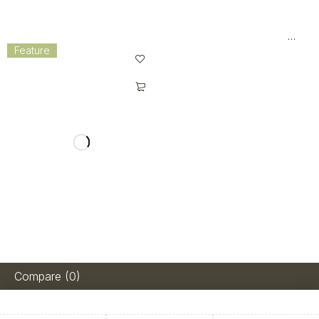
Kurk Foam Roller – Duurzaam
Kurk Yogamat Ananday –
& Diepe Spiermassage
Antislip, Duurzaam & Ideaal
Feature
voor Hot Yoga en Pilates
YOGATI Non-Slip Yoga Mat
Compare
(0)