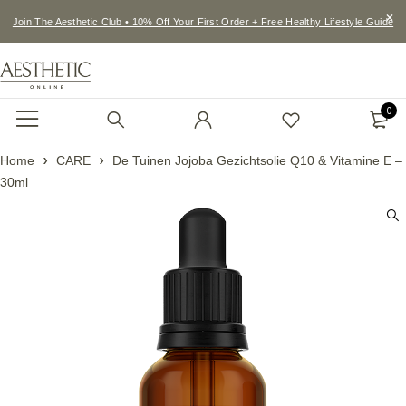
Join The Aesthetic Club • 10% Off Your First Order + Free Healthy Lifestyle Guide
0
Home
CARE
De Tuinen Jojoba Gezichtsolie Q10 & Vitamine E –
30ml