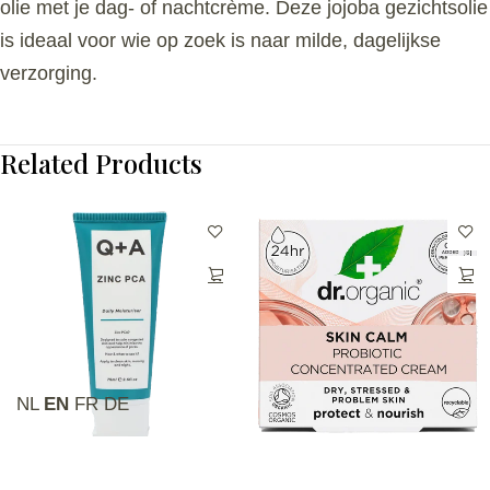
olie met je dag- of nachtcrème. Deze jojoba gezichtsolie
is ideaal voor wie op zoek is naar milde, dagelijkse
verzorging.
Related Products
NL
EN
FR
DE
Q+A Zinc PCA Daily Moisturiser -
Dr. Organic Skin Calm Probiotica