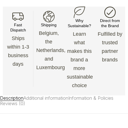
Why
Direct from
Fast
Shipping
Sustainable?
the Brand
Dispatch
Belgium,
Learn
Fulfilled by
Ships
the
what
trusted
within 1-3
Netherlands,
makes this
partner
business
and
brand a
brands
days
Luxembourg
more
sustainable
choice
Description
Additional information
Information & Policies
Reviews (0)