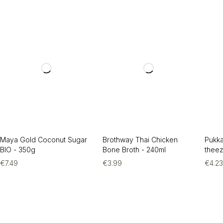
Maya Gold Coconut Sugar
Brothway Thai Chicken
Pukka
BIO - 350g
Bone Broth - 240ml
theez
€
7.49
€
3.99
€
4.2