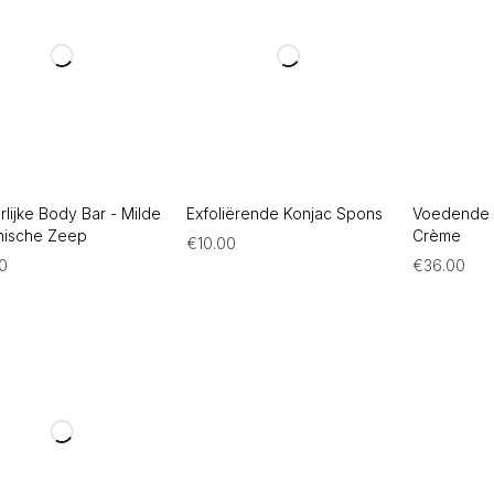
rlijke Body Bar - Milde
Exfoliërende Konjac Spons
Voedende 
nische Zeep
Crème
€
10.00
00
€
36.00