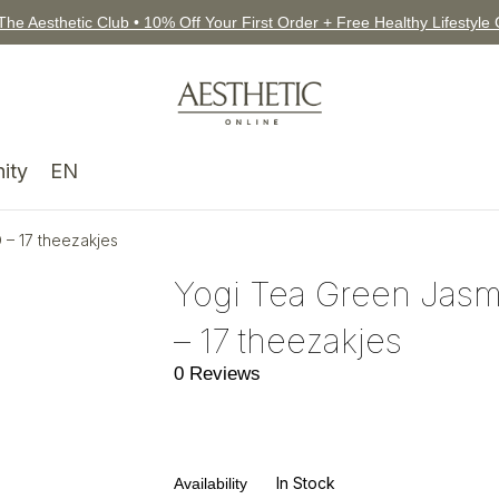
The Aesthetic Club • 10% Off Your First Order + Free Healthy Lifestyle
ity
EN
 – 17 theezakjes
Yogi Tea Green Jasm
– 17 theezakjes
0 Reviews
In Stock
Availability