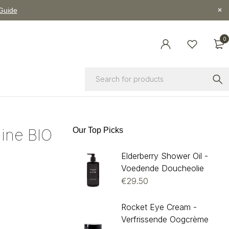
 Guide
0
ine BIO
Our Top Picks
Elderberry Shower Oil -
Voedende Doucheolie
€
29.50
Rocket Eye Cream -
Verfrissende Oogcrème