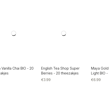
 Vanilla Chai BIO - 20
English Tea Shop Super
Maya Gold
akjes
Berries - 20 theezakjes
Light BIO -
3
€
3.99
€
6.99