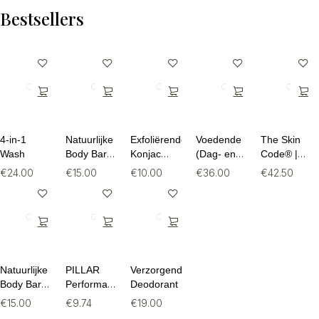
theezakjes
Bestsellers
4-in-1
Natuurlijke
Exfoliërende
Voedende
The Skin
Wash
Body Bar –
Konjac
(Dag- en
Code® |
Milde
Spons
Nacht)
Vegan
€
24.00
€
15.00
€
10.00
€
36.00
€
42.50
Organische
Crème
Collageen
Zeep (food
Formule
for skin
(30
Shopify
sachets)
Real
Brans)
Natuurlijke
PILLAR
Verzorgende
Body Bar -
Performance
Deodorant
Milde
Micro
€
15.00
€
9.74
€
19.00
Organische
Shakebeker