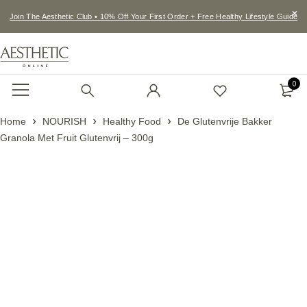
Join The Aesthetic Club • 10% Off Your First Order + Free Healthy Lifestyle Guide
0
Home
NOURISH
Healthy Food
De Glutenvrije Bakker
Granola Met Fruit Glutenvrij – 300g
Feature