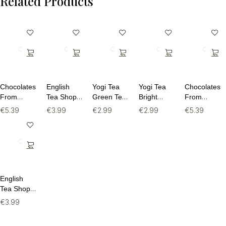
Related Products
Chocolates
English
Yogi Tea
Yogi Tea
Chocolates
From
Tea Shop
Green Tea
Bright
From
Heaven
Super
Ginger
Mood BIO
Heaven
€
5.39
€
3.99
€
2.99
€
2.99
€
5.39
Chocoladereep
Berries -
Lemon
- 17
Puur
Melk BIO -
20
BIO - 17
theezakjes
Sinaasappel
100g
theezakjes
theezakjes
72%
Cacao
English
Tea Shop
Rooibos,
€
3.99
Cocoa &
Vanilla - 20