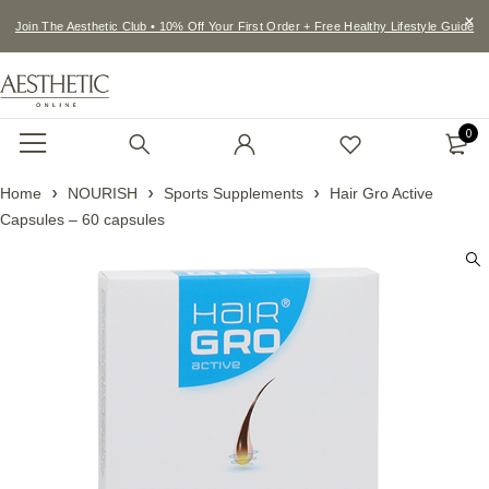
Join The Aesthetic Club • 10% Off Your First Order + Free Healthy Lifestyle Guide
0
Home
NOURISH
Sports Supplements
Hair Gro Active
Capsules – 60 capsules