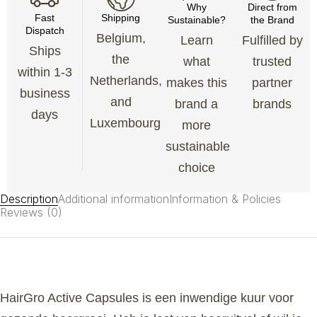
Why
Direct from
Fast
Shipping
Sustainable?
the Brand
Dispatch
Belgium,
Learn
Fulfilled by
Ships
the
what
trusted
within 1-3
Netherlands,
makes this
partner
business
and
brand a
brands
days
Luxembourg
more
sustainable
choice
Description
Additional information
Information & Policies
Reviews (0)
HairGro Active Capsules is een inwendige kuur voor