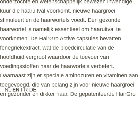
onderzochte en wetenschappelijk bewezen inwendige
kuur die haaruitval voorkomt, nieuwe haargroei
stimuleert en de haarwortels voedt. Een gezonde
haarwortel is namelijk essentieel om haaruitval te
voorkomen. De HairGro Active capsules bevatten
fenegriekextract, wat de bloedcirculatie van de
hoofdhuid vergroot waardoor de toevoer van
voedingsstoffen naar de haarwortels verbetert.
Daarnaast zijn er speciale aminozuren en vitaminen aan
toegevoegd, die van belang zijn voor nieuwe haargroei
NL
EN
FR
DE
en gezonder en dikker haar. De gepatenteerde HairGro
Active capsules hebben een volledig natuurlijke
samenstelling.
Related Products