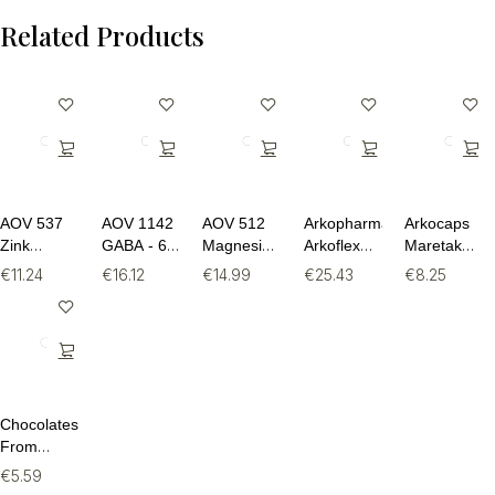
Related Products
AOV 537
AOV 1142
AOV 512
Arkopharma
Arkocaps
Zink
GABA - 60
Magnesium
Arkoflex®
Maretak
Citraat
Capsules
AC Citraat
Forte -
390mg -
€
11.24
€
16.12
€
14.99
€
25.43
€
8.25
25mg (90
- 60
390g
45
Capsules)
Tabletten
capsules
Chocolates
From
Heaven
€
5.59
Puur 80%