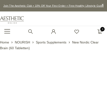
Join The Aesthetic Club • 10% Off Your First Order + Free Healthy Lifestyle Guide
0
Home
NOURISH
Sports Supplements
New Nordic Clear
Brain (60 Tabletten)