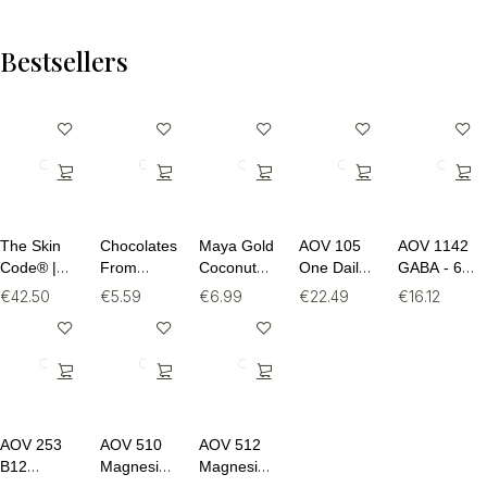
Cacao BIO
- 100g
Bestsellers
The Skin
Chocolates
Maya Gold
AOV 105
AOV 1142
Code® |
From
Coconut
One Daily
GABA - 60
Vegan
Heaven
Syrup
(60
Capsules
€
42.50
€
5.59
€
6.99
€
22.49
€
16.12
Collageen
Puur 80%
Light BIO -
tabletten)
Formule
Cacao BIO
250ml
(30
- 100g
sachets)
AOV 253
AOV 510
AOV 512
B12
Magnesium
Magnesium