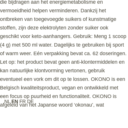
die bijdragen aan het energiemetabolisme en
vermoeidheid helpen verminderen. Dankzij het
ontbreken van toegevoegde suikers of kunstmatige
stoffen, zijn deze elektrolyten zonder suiker ook
geschikt voor keto-aanhangers. Gebruik: Meng 1 scoop
(4 g) met 500 ml water. Dagelijks te gebruiken bij sport
of warm weer. Eén verpakking bevat ca. 62 doseringen.
Let op: het product bevat geen anti-klontermiddelen en
kan natuurlijke klontvorming vertonen, gebruik
eventueel een vork om dit op te lossen. OKONO is een
Belgisch kwaliteitsproduct, vegan en ontwikkeld met
een focus op puurheid en functionaliteit. OKONO is
NL
EN
FR
DE
afgeleid van het Japanse woord ‘okonau’, wat
‘presteren’ betekent. Dat is ook precies waarvoor de
producten van het merk ontwikkeld zijn: om jouw