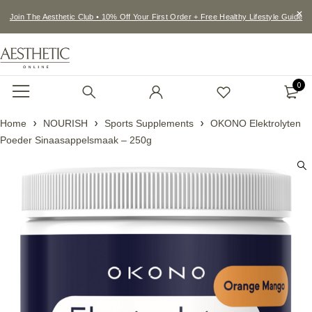
Join The Aesthetic Club • 10% Off Your First Order + Free Healthy Lifestyle Guide
0
Home
NOURISH
Sports Supplements
OKONO Elektrolyten
Poeder Sinaasappelsmaak – 250g