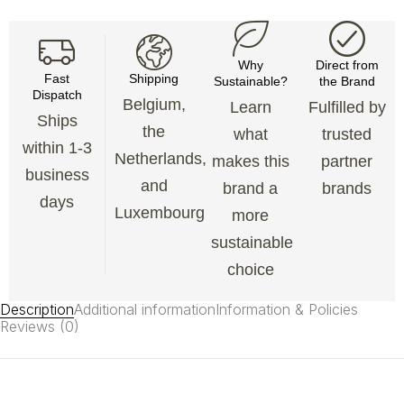
Why
Direct from
Fast
Shipping
Sustainable?
the Brand
Dispatch
Belgium,
Learn
Fulfilled by
Ships
the
what
trusted
within 1-3
Netherlands,
makes this
partner
business
and
brand a
brands
days
Luxembourg
more
sustainable
choice
Description
Additional information
Information & Policies
Reviews (0)